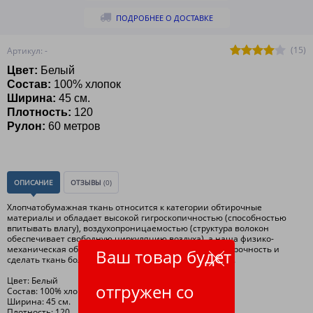
ПОДРОБНЕЕ О ДОСТАВКЕ
(15)
Артикул: -
Цвет:
Белый
Состав:
100% хлопок
Ширина:
45 см.
Плотность:
120
Рулон:
60 метров
ОПИСАНИЕ
ОТЗЫВЫ
(0)
Хлопчатобумажная ткань относится к категории обтирочные
материалы и обладает высокой гигроскопичностью (способностью
впитывать влагу), воздухопроницаемостью (структура волокон
обеспечивает свободную циркуляцию воздуха), а наша физико-
механическая обработка ткани, позволяет повысить прочность и
Ваш товар будет
сделать ткань более мягкой и улучшить внешний вид.
Цвет: Белый
отгружен со
Состав: 100% хлопок
Ширина: 45 см.
Плотность: 120