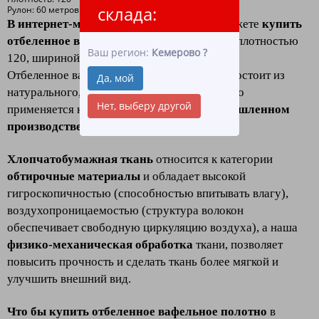
склада:
Рулон: 60 метров
В интернет-магазине «ЛидерТекс»
вы можете
купить
отбеленное вафельное полотно в рулоне
плотностью
Ваш регион:
Кемерово
?
120, шириной 45
оптом и в розницу.
Отбеленное вафельное полотно в рулоне - состоит из
Да, мой
натурального, качественного хлопка, широко
Нет, выберу другой
применяется как в хозяйстве, так и
в промышленном
производстве, клининге и HoReCa.
Хлопчатобумажная ткань
относится к категории
обтирочные материалы
и обладает высокой
гигроскопичностью (способностью впитывать влагу),
воздухопроницаемостью (структура волокон
обеспечивает свободную циркуляцию воздуха), а наша
физико-механическая обработка
ткани, позволяет
повысить прочность и сделать ткань более мягкой и
улучшить внешний вид.
Что бы купить отбеленное вафельное полотно
в