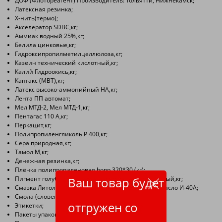
ДОФ (Флотореагент) Производитель: Тольятти, Нижнекамск;
Латексная резинка;
Х-нить(термо);
Акселератор SDBC,кг;
Аммиак водный 25%,кг;
Белила цинковые,кг;
Гидроксипропилметилцеллюлоза,кг;
Казеин технический кислотный,кг;
Калий Гидроокись,кг;
Каптакс (МВТ),кг;
Латекс высоко-аммонийный НА,кг;
Лента ПП автомат;
Мел МТД-2, Мел МТД-1,кг;
Пентагас 110 А,кг;
Перкацит,кг;
Полипропиленгликоль Р 400,кг;
Сера природная,кг;
Тамол М,кг;
Денежная резинка,кг;
Плёнка полипропиленовая bopp 320*30 (кг);
Пигмент голубой (синька), желтый, зеленый, красный,кг;
Ваш товар будет
Смазка Литол-24, Смазка высокотемпературная, Масло И-40А;
Смола (словенил, русвинил);
отгружен со
Этикетки;
Пакеты упаковочные