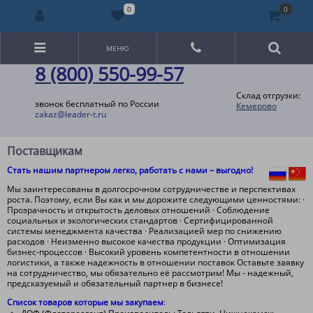
0
0
МЕНЮ
8 (800) 550-99-57
Склад отгрузки:
звонок бесплатный по России
Кемерово
zakaz@leader-t.ru
Поставщикам
Стать нашим партнером легко, работать с нами – выгодно!
Мы заинтересованы в долгосрочном сотрудничестве и перспективах
роста. Поэтому, если Вы как и мы дорожите следующими ценностями: ·
Прозрачность и открытость деловых отношений · Соблюдение
социальных и экологических стандартов · Сертифицированной
системы менеджмента качества · Реализацией мер по снижению
расходов · Неизменно высокое качества продукции · Оптимизация
бизнес-процессов · Высокий уровень компетентности в отношении
логистики, а также надежность в отношении поставок Оставьте заявку
на сотрудничество, мы обязательно её рассмотрим! Мы - надежный,
предсказуемый и обязательный партнер в бизнесе!
Список товаров которые мы закупаем
: