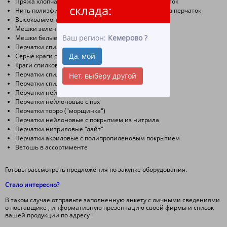
Пряжа хлопчатобумажная для производства перчаток
склада:
Нить полиэфирная и нейлоновая для производства перчаток
Высокоаммонийный латекс (уже есть на сайте)
Мешки зеленые полипропиленовые
Ваш регион:
Кемерово
?
Мешки белые полипропиленовые
Перчатки спилковые
Да, мой
Cерые краги спилковые
Краги спилковые тип трек
Перчатки спилковые комбинированные
Нет, выберу другой
Перчатки спилковые утепленные в ассортименте
Перчатки нейлоновые белые
Перчатки нейлоновые с пвх
Перчатки торро ("морщинка")
Перчатки нейлоновые с покрытием из нитрила
Перчатки нитриловые "лайт"
Перчатки акриловые с полипропиленовым покрытием
Ветошь в ассортименте
Готовы рассмотреть предложения по закупке оборудования.
Стало интересно?
В таком случае отправьте заполненную анкету с личными сведениями
о поставщике , информативную презентацию своей фирмы и список
вашей продукции по адресу :