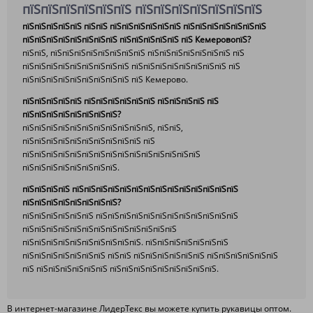
пїЅпїЅпїЅпїЅпїЅпїЅ пїЅпїЅпїЅпїЅпїЅпїЅпїЅ
пїЅпїЅпїЅпїЅпїЅ пїЅпїЅ пїЅпїЅпїЅпїЅпїЅпїЅ пїЅпїЅпїЅпїЅпїЅпїЅпїЅ
пїЅпїЅпїЅпїЅпїЅпїЅпїЅпїЅ пїЅпїЅпїЅпїЅпїЅ пїЅ КемеровопїЅ?
пїЅпїЅ, пїЅпїЅпїЅпїЅпїЅпїЅпїЅпїЅ пїЅпїЅпїЅпїЅпїЅпїЅпїЅ пїЅ
пїЅпїЅпїЅпїЅпїЅпїЅпїЅпїЅпїЅ пїЅпїЅпїЅпїЅпїЅпїЅпїЅпїЅ пїЅ
пїЅпїЅпїЅпїЅпїЅпїЅпїЅпїЅпїЅ пїЅ Кемерово.
пїЅпїЅпїЅпїЅпїЅ пїЅпїЅпїЅпїЅпїЅпїЅ пїЅпїЅпїЅпїЅ пїЅ
пїЅпїЅпїЅпїЅпїЅпїЅпїЅпїЅ?
пїЅпїЅпїЅпїЅпїЅпїЅпїЅпїЅпїЅпїЅпїЅ, пїЅпїЅ,
пїЅпїЅпїЅпїЅпїЅпїЅпїЅпїЅпїЅпїЅ пїЅ
пїЅпїЅпїЅпїЅпїЅпїЅпїЅпїЅпїЅпїЅпїЅпїЅпїЅпїЅпїЅ
пїЅпїЅпїЅпїЅпїЅпїЅпїЅпїЅ.
пїЅпїЅпїЅпїЅ пїЅпїЅпїЅпїЅпїЅпїЅпїЅпїЅпїЅпїЅпїЅпїЅпїЅпїЅ
пїЅпїЅпїЅпїЅпїЅпїЅпїЅпїЅ?
пїЅпїЅпїЅпїЅпїЅпїЅ пїЅпїЅпїЅпїЅпїЅпїЅпїЅпїЅпїЅпїЅпїЅпїЅ
пїЅпїЅпїЅпїЅпїЅпїЅпїЅпїЅпїЅпїЅпїЅпїЅпїЅ
пїЅпїЅпїЅпїЅпїЅпїЅпїЅпїЅпїЅпїЅ. пїЅпїЅпїЅпїЅпїЅпїЅпїЅ
пїЅпїЅпїЅпїЅпїЅпїЅпїЅ пїЅпїЅ пїЅпїЅпїЅпїЅпїЅпїЅ пїЅпїЅпїЅпїЅпїЅпїЅ
пїЅ пїЅпїЅпїЅпїЅпїЅпїЅ пїЅпїЅпїЅпїЅпїЅпїЅпїЅпїЅпїЅ.
В интернет-магазине ЛидерТекс вы можете купить рукавицы оптом.