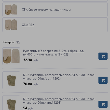
ХБ с брезентовым наладонником
ХБ с ПВХ
15
Товаров:
Рукавицы х/б аппрет. пл.210гр. с брез.нал.
пл.400гр. + п/н миткаль (БН-02)
32.30
руб.
Б-08 Рукавицы брезентовые пл.520гр. 2-ой налад.
+ п/н. пл.400гр.(арт.11292)
70.80
руб.
Б-06 Рукавицы брезентовые пл.480гр. 2-ой налад.
+ п/н. пл.400гр. (арт.11293)
54
руб.