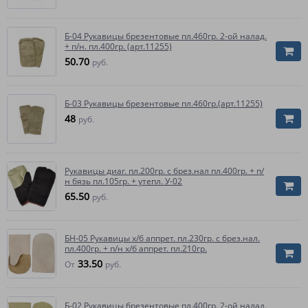
Б-04 Рукавицы брезентовые пл.460гр. 2-ой налад.
+ п/н. пл.400гр. (арт.11255)
50.70
руб.
Б-03 Рукавицы брезентовые пл.460гр.(арт.11255)
48
руб.
Рукавицы диаг. пл.200гр. с брез.нал пл.400гр. + п/
н бязь пл.105гр. + утепл. У-02
65.50
руб.
БН-05 Рукавицы х/б аппрет. пл.230гр. с брез.нал.
пл.400гр. + п/н х/б аппрет. пл.210гр.
33.50
От
руб.
Б-02 Рукавицы брезентовые пл.400гр. 2-ой налад.