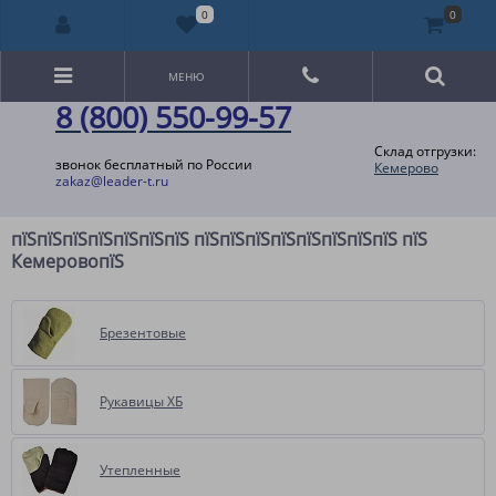
0
0
МЕНЮ
8 (800) 550-99-57
Склад отгрузки:
звонок бесплатный по России
Кемерово
zakaz@leader-t.ru
пїЅпїЅпїЅпїЅпїЅпїЅпїЅ пїЅпїЅпїЅпїЅпїЅпїЅпїЅпїЅ пїЅ
КемеровопїЅ
Брезентовые
Рукавицы ХБ
Утепленные