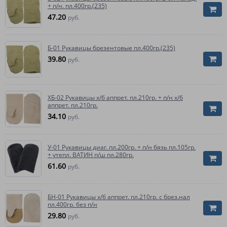
+ п/н. пл.400гр.(235)
47.20
руб.
Б-01 Рукавицы брезентовые пл.400гр.(235)
39.80
руб.
ХБ-02 Рукавицы х/б аппрет. пл.210гр. + п/н х/б
аппрет. пл.210гр.
34.10
руб.
У-01 Рукавицы диаг. пл.200гр. + п/н бязь пл.105гр.
+ утепл. ВАТИН п/ш пл.280гр.
61.60
руб.
БН-01 Рукавицы х/б аппрет. пл.210гр. с брез.нал
пл.400гр. без п/н
29.80
руб.