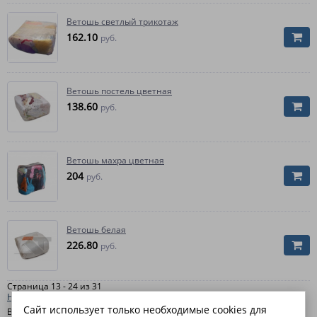
Ветошь светлый трикотаж
162.10
руб.
Ветошь постель цветная
138.60
руб.
Ветошь махра цветная
204
руб.
Ветошь белая
226.80
руб.
Страница 13 - 24 из 31
Начало
|
Пред.
|
1
2
3
|
След.
|
Конец
Сайт использует только необходимые cookies для
В интернет-магазине "
ЛидерТекс
" вы можете купить обтирочные