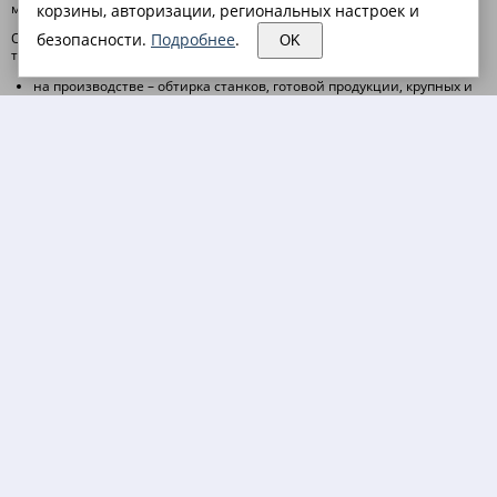
материалы оптом и в розницу по низким ценам.
корзины, авторизации, региональных настроек и
Обтирочные материалы как правило представляют собой лоскуты
безопасности.
Подробнее
.
OK
ткани и текстильных изделий, используемых для различных целей:
на производстве – обтирка станков, готовой продукции, крупных и
мелких деталей от масляной смазки, влаги, грязи, стружки и пыли;
Для таких целей отлично подходит
ветошь
,
неткол и марля
при уборке помещений – мойка стен, пола, окон, зеркал и рабочих
поверхностей;отлично подойдет
бумага протирочная
и
салфетки
технические
в быту – вытирание рук, чистка инструментов и оборудования,
удаление пролитой жидкости, использование в качестве
упаковочного материала при перевозке хрупких предметов.
Вафельное полотно
и
холстопрошивное полотно (хпп)
К обтирочным или, как их еще называют, протирочным материалам
относят:
ветошь
;
салфетки технические
;
вафельное полотно
;
Неткол и марля