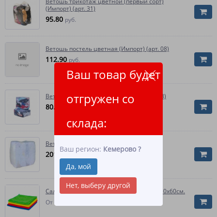
Ветошь трикотаж цветной (первый сорт)
(Импорт) (арт. 31)
95.80
руб.
Ветошь постель цветная (Импорт) (арт. 08)
112.90
руб.
Ваш товар будет
отгружен со
Ветошь коттон цветной (Импорт) (арт. 33)
80.70
руб.
склада:
Ветошь белая Импорт (10 шт.)
Ваш регион:
Кемерово
?
201.30
руб.
Да, мой
Нет, выберу другой
Салфетка из микрофибры пл.200 гр/м2, 50х60см.
3 416.90
От
руб.