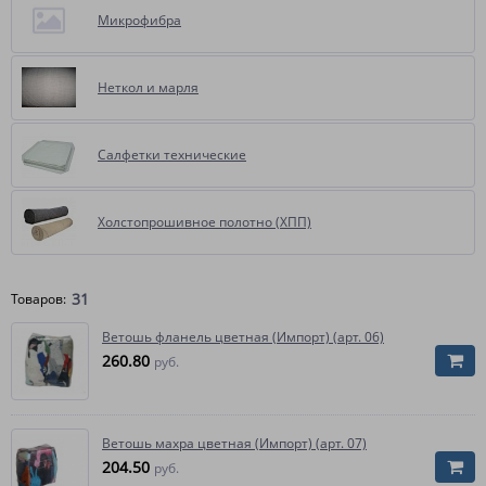
Микрофибра
Неткол и марля
Салфетки технические
Холстопрошивное полотно (ХПП)
31
Товаров:
Ветошь фланель цветная (Импорт) (арт. 06)
260.80
руб.
Ветошь махра цветная (Импорт) (арт. 07)
204.50
руб.