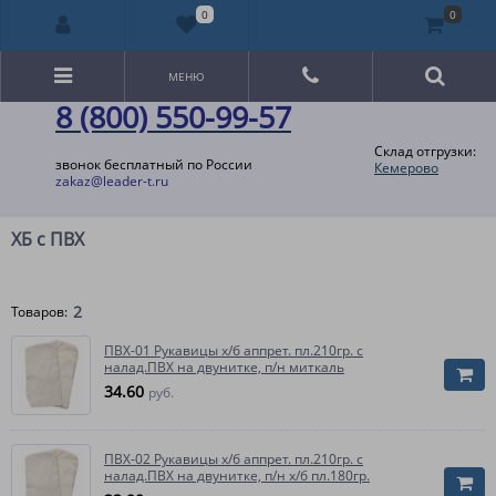
0
0
МЕНЮ
8 (800) 550-99-57
Склад отгрузки:
звонок бесплатный по России
Кемерово
zakaz@leader-t.ru
ХБ с ПВХ
2
Товаров:
ПВХ-01 Рукавицы х/б аппрет. пл.210гр. с
налад.ПВХ на двунитке, п/н миткаль
34.60
руб.
ПВХ-02 Рукавицы х/б аппрет. пл.210гр. с
налад.ПВХ на двунитке, п/н х/б пл.180гр.