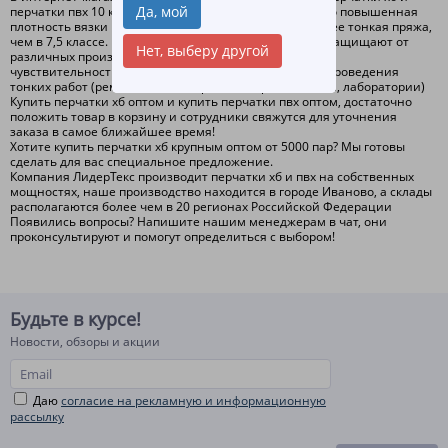
Да, мой
перчатки пвх 10 класса оптом и в розницу. 10 класс это повышенная
плотность вязки перчаток, при этом используется более тонкая пряжа,
чем в 7,5 классе. Перчатки хб и перчатки пвх хорошо защищают от
Нет, выберу другой
различных производственных загрязнений сохраняя
чувствительность рук. Чаще всего используются для проведения
тонких работ (ремонтные мастерские, сборочные цеха, лаборатории)
Купить перчатки хб оптом и купить перчатки пвх оптом, достаточно
положить товар в корзину и сотрудники свяжутся для уточнения
заказа в самое ближайшее время!
Хотите купить перчатки хб крупным оптом от 5000 пар? Мы готовы
сделать для вас специальное предложение.
Компания ЛидерТекс производит перчатки хб и пвх на собственных
мощностях, наше производство находится в городе Иваново, а склады
располагаются более чем в 20 регионах Российской Федерации
Появились вопросы? Напишите нашим менеджерам в чат, они
проконсультируют и помогут определиться с выбором!
Будьте в курсе!
Новости, обзоры и акции
Даю
согласие на рекламную и информационную
рассылку