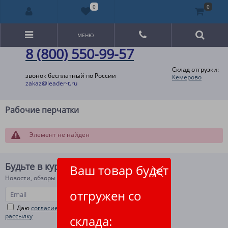
0
0
МЕНЮ
8 (800) 550-99-57
Склад отгрузки:
звонок бесплатный по России
Кемерово
zakaz@leader-t.ru
Рабочие перчатки
Элемент не найден
Будьте в курсе!
Ваш товар будет
Новости, обзоры и акции
отгружен со
Даю
согласие на рекламную и информационную
рассылку
склада: