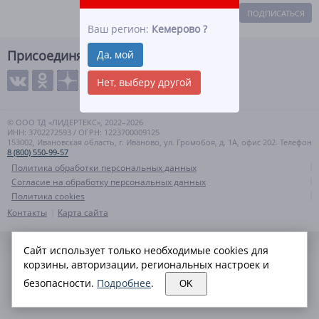
ПОДПИСАТЬСЯ
Ваш регион:
Кемерово
?
Присоединяйтесь
Да, мой
Нет, выберу другой
© ООО ТД «ЛИДЕРТЕКС», 2022–2026
ИНН: 3702272593 / ОГРН: 1223700009125
153002, Ивановская область, г. Иваново, ул. Громобоя, д. 1А, офис 202. Телефон
8 (800) 550-99-57
Политика обработки персональных данных
Согласие на обработку персональных данных
Политика cookies
Контакты
Карта сайта
Сайт использует только необходимые cookies для
корзины, авторизации, региональных настроек и
безопасности.
Подробнее
.
OK