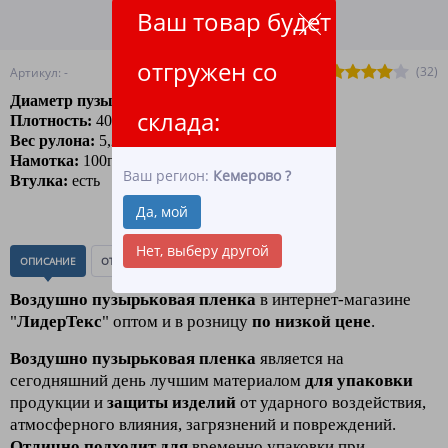
Ваш товар будет
ПОДРОБНЕЕ О ДОСТАВКЕ
отгружен со
(32)
Артикул: -
Диаметр пузырька:
10 мм.
склада:
Плотность:
40гр/м2
Вес рулона:
5,25 кг
Намотка:
100п.м.
Ваш регион:
Кемерово
?
Втулка:
есть
Да, мой
Нет, выберу другой
ОПИСАНИЕ
ОТЗЫВЫ
(0)
Воздушно пузырьковая пленка
в интернет-магазине
"
ЛидерТекс
" оптом и в розницу
по низкой цене
.
Воздушно пузырьковая пленка
является на
сегодняшний день лучшим материалом
для упаковки
продукции и
з
ащиты изделий
от ударного воздействия,
атмосферного влияния, загрязнений и повреждений.
Отлично подходит для
временно упаковки при