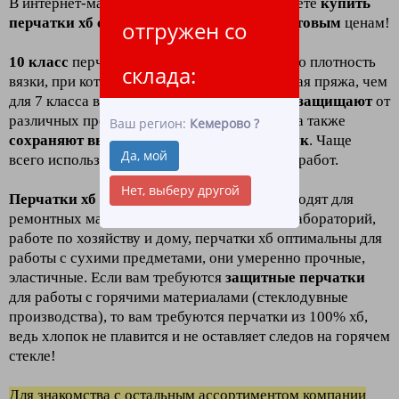
В интернет-магазине
"ЛидерТекс"
Вы можете
к
упить
перчатки хб с пвх 10 класс (4 нити)
по
оптовым
ценам!
отгружен со
10 класс
перчаток хб
означает
повышенную плотность
склада:
вязки, при которой используется более тонкая пряжа, чем
для 7 класса вязки. Такие перчатки отлично
защищают
от
различных производственных загрязнений, а также
Ваш регион:
Кемерово
?
сохраняют высокую чувствительность рук
. Чаще
Да, мой
всего используются для проведения тонких работ.
Нет, выберу другой
Перчатки хб с пвх
10 класса
отлично подходят для
ремонтных мастерских, сборочные цехов, лабораторий,
работе по хозяйству и дому, перчатки хб оптимальны для
работы с сухими предметами, они умеренно прочные,
эластичные. Если вам требуются
защитные перчатк
и
для работы с горячими материалами (стеклодувные
производства), то вам требуются перчатки из 100% хб,
ведь хлопок не плавится и не оставляет следов на горячем
стекле!
Для зн
акомства
с остальным ассортиментом компании